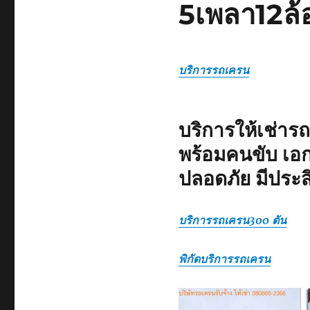
5เพลา12ล้
บริการรถเครน
บริการให้เช่าร
พร้อมคนขับ เอ
ปลอดภัย มีประ
บริการรถเครน300 ตัน
พิกัดบริการ
รถเครน