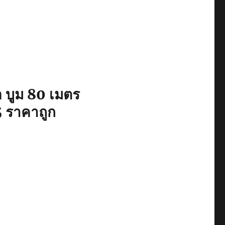
 บูม 80 เมตร
 ราคาถูก