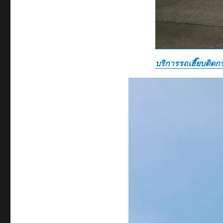
บริการรถเฮี๊ยบติด