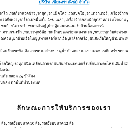
บริษัท เซียนพาณิชย์ จำกัด
,รถไถ ,รถเกี่ยวนวดข้าว ,รถขุด ,รถแม็คโคร ,รถแบคโฮ ,รถแทรกเตอร์ ,เครื่องจักร
วง รถกึ่งพ่วง ,รถโลวเบทพื้นเตี้ย 2-6 เพลา ,เครื่องจักรกลหนักอุตสาหกรรมโรงงาน 
 , ขนย้ายโครงสร้างขนาดใหญ่ ,ย้ายตู้คอนเทนเนอร์ ,บ้านน็อคดาวน์
ยบรถเครนกระเช้า ,รถบรรทุก6ล้อ ,ขนย้ายของพร้อมคนงานยก ,รถบรรทุกสิบล้อพ่วงค
 ,รถเครน ,ยกย้ายเรือใหญ่ ,เทรลเลอร์ลากเรือ ,สาลี่ลากเรือ ,ขนส่งเรือใหญ่ข้ามประ
 ,เคลื่อนย้ายรถพัง ,ดึง ลากรถ ตกข้างทาง คูน้ำ ลำคลอง ตกเขา ตกเหว พลิกคว่ำ รถย
์ รถใหญ่ รถทุกชนิด เคลื่อนย้ายรถชนกัน พ่วงแบตเตอรี่ เปลี่ยนยางอะไหล่ เติมน้
ังหวัด
กันภัย ตลอด 24 ชั่วโมง
บคลุม ทุกพื้นที่ทั่วประเทศ
ลักษณะการให้บริการของเรา
ล้อ, รถเฮี๊ยบขนาด 10 ล้อ, รถเฮี๊ยบขนาด 12 ล้อ