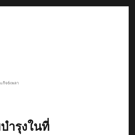
พาะกิจ6เพลา
มบำรุงในที่