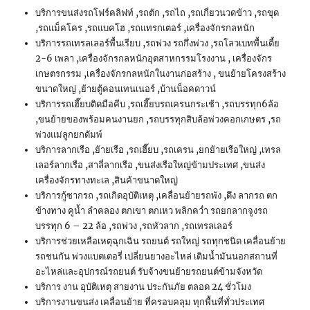
บริการขนส่งรถโฟร์คลิฟท์ ,รถตัก ,รถไถ ,รถเกี่ยวนวดข้าว ,รถขุด
,รถแม็คโคร ,รถแบคโฮ ,รถแทรกเตอร์ ,เครื่องจักรกลหนัก
บริการรถเทรลเลอร์พื้นเรียบ ,รถพ่วง รถกึ่งพ่วง ,รถโลวเบทพื้นเตี้ย
2-6 เพลา ,เครื่องจักรกลหนักอุตสาหกรรมโรงงาน , เครื่องจักร
เกษตรกรรม ,เครื่องจักรกลหนักในงานก่อสร้าง , ขนย้ายโครงสร้าง
ขนาดใหญ่ ,ย้ายตู้คอนเทนเนอร์ ,บ้านน็อคดาวน์
บริการรถเฮี๊ยบติดมือคีบ ,รถเฮี๊ยบรถเครนกระเช้า ,รถบรรทุก6ล้อ
,ขนย้ายของพร้อมคนงานยก ,รถบรรทุกสิบล้อพ่วงคอกเกษตร ,รถ
พ่วงแม่ลูกยกดัมพ์
บริการลากเรือ ,ย้ายเรือ ,รถเฮี๊ยบ ,รถเครน ,ยกย้ายเรือใหญ่ ,เทรล
เลอร์ลากเรือ ,สาลี่ลากเรือ ,ขนส่งเรือใหญ่ข้ามประเทศ ,ขนส่ง
เครื่องจักรทางทะเล ,สินค้าขนาดใหญ่
บริการกู้ซากรถ ,รถเกิดอุบัติเหตุ ,เคลื่อนย้ายรถพัง ,ดึง ลากรถ ตก
ข้างทาง คูน้ำ ลำคลอง ตกเขา ตกเหว พลิกคว่ำ รถยกลากจูงรถ
บรรทุก 6 – 22 ล้อ ,รถพ่วง ,รถหัวลาก ,รถเทรลเลอร์
บริการช่วยเหลือเหตุฉุกเฉิน รถยนต์ รถใหญ่ รถทุกชนิด เคลื่อนย้าย
รถชนกัน พ่วงแบตเตอรี่ เปลี่ยนยางอะไหล่ เติมน้ำมันนอกสถานที่
อะไหล่และอุปกรณ์รถยนต์ รับจ้างขนย้ายรถยนต์ข้ามจังหวัด
บริการ งาน อุบัติเหตุ สายงาน ประกันภัย ตลอด 24 ชั่วโมง
บริการงานขนส่ง เคลื่อนย้าย ที่ครอบคลุม ทุกพื้นที่ทั่วประเทศ