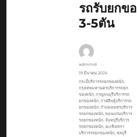
รถ
รถรับยกของ
เฉพาะ
กิจ
3-5ตัน
พิเศษ6เพลา
ขนส่ง
จักร
กล
ผู้
adminrd
เขียน
เขียน
19 มีนาคม 2024
เมื่อ
ป้าย
กระบี่บริการรถยกของหนัก
,
กำกับ
กรุงเทพมหานครบริการรถยก
ของหนัก
,
กาญจนบุรีบริการรถ
ยกของหนัก
,
กาฬสินธุ์บริการรถ
ยกของหนัก
,
กำแพงเพชรบริการ
รถยกของหนัก
,
ขอนแก่นบริการ
รถยกของหนัก
,
จันทบุรีบริการ
รถยกของหนัก
,
ฉะเชิงเทรา
บริการรถยกของหนัก
,
ชลบุรี