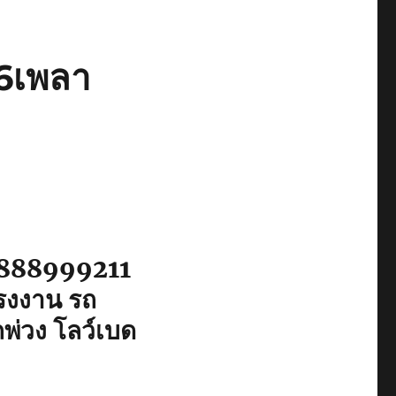
ษ6เพลา
 0888999211
โรงงาน รถ
พ่วง โลว์เบด