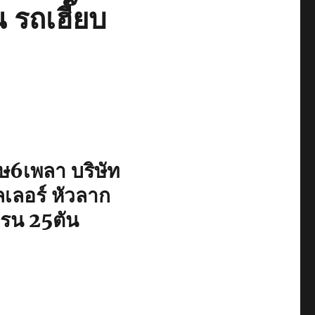
 รถเฮี๊ยบ
ษ6เพลา บริษัท
ลเลอร์ หัวลาก
ครน 25ตัน