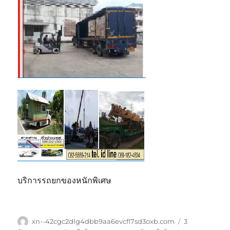
บริการรถยกของหนักพิเศษ
ผู้
เขียน
xn--42cgc2dlg4dbb9aa6evcfl7sd3oxb.com
3