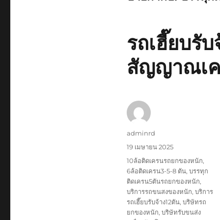
รถเฮี๊ยบรับ
สัญญาณเ
ผู้
adminrd
เขียน
เขียน
19 เมษายน 2025
เมื่อ
ป้าย
10ล้อติดเครนรถยกของหนัก
,
กำกับ
6ล้อติดเครน3-5-8 ตัน
,
บรรทุก
ติดเครน5ตันรถยกของหนัก
,
บริการรถขนสงของหนัก
,
บริการ
รถเฮี๊ยบรับจ้าง12ตัน
,
บริษัทรถ
ยกของหนัก
,
บริษัทรับขนส่ง