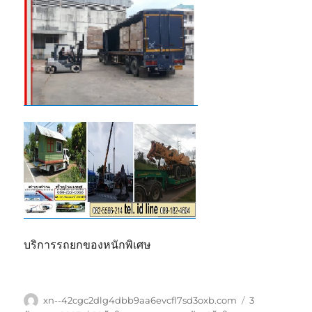
บริการรถยกของหนักพิเศษ
ผู้
เขียน
xn--42cgc2dlg4dbb9aa6evcfl7sd3oxb.com
3