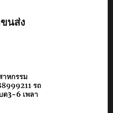
าขนส่ง
ุตสาหกรรม
88999211
รถ
์เบด3-6 เพลา