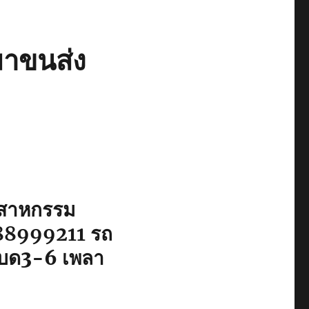
มาขนส่ง
ุตสาหกรรม
88999211
รถ
์เบด3-6 เพลา