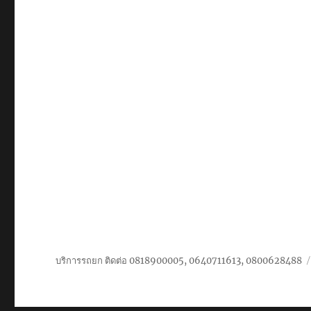
รับ
เหมา
ขนส่ง
สินค้า
ราคา
ถูก
บริการรถยก ติดต่อ 0818900005, 0640711613, 0800628488