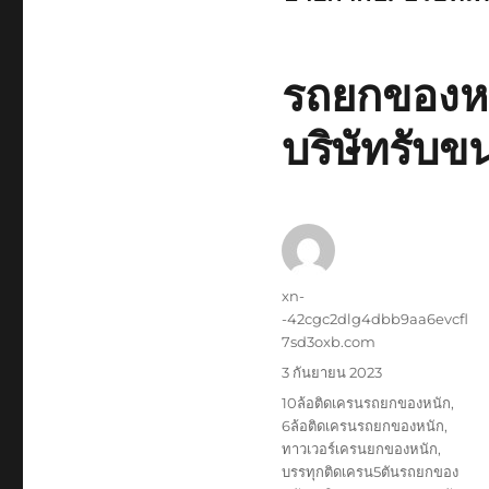
รถยกของหน
บริษัทรับข
ผู้
xn-
เขียน
-42cgc2dlg4dbb9aa6evcfl
7sd3oxb.com
เขียน
3 กันยายน 2023
เมื่อ
ป้าย
10ล้อติดเครนรถยกของหนัก
,
กำกับ
6ล้อติดเครนรถยกของหนัก
,
ทาวเวอร์เครนยกของหนัก
,
บรรทุกติดเครน5ตันรถยกของ