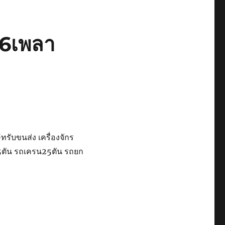
ษ6เพลา
ับขนส่ง เครื่องจักร
-5ตัน รถเครน25ตัน รถยก