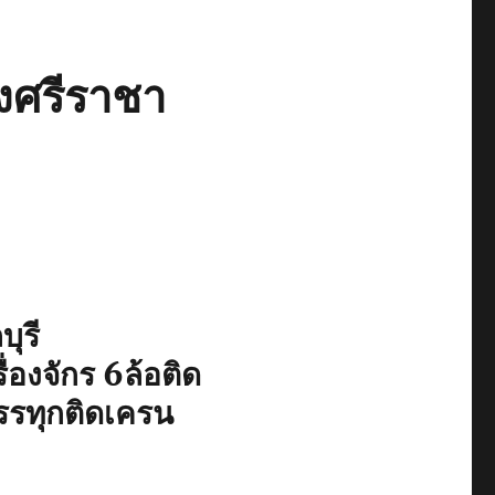
งศรีราชา
ุรี
่องจักร 6ล้อติด
รรทุกติดเครน