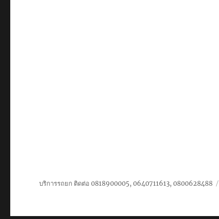
ของ
หนัก
สมุทรสงคราม
บริษัท
ขนส่ง
สินค้า
หนัก-
ขน
ย้าย
เครื่องจักร
ราคา
ถูก
บริการรถยก ติดต่อ 0818900005, 0640711613, 0800628488