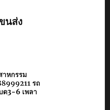
ขนส่ง
ุตสาหกรรม
88999211
รถ
์เบด3-6 เพลา