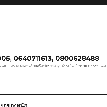
0005, 0640711613, 0800628488
ถเทรลเลอร์ โลว์เบด ขนย้ายเครื่องจักร ราคาถูก มีประกัน5ล้านบาท รถบรรทุกเฉ
บยกของหนัก