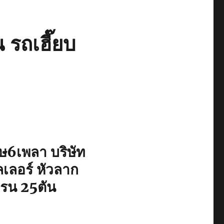
 รถเฮี๊ยบ
ษ6เพลา บริษัท
ลเลอร์ หัวลาก
ครน 25ตัน