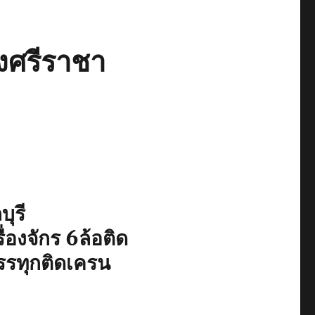
งศรีราชา
ุรี
่องจักร 6ล้อติด
รรทุกติดเครน