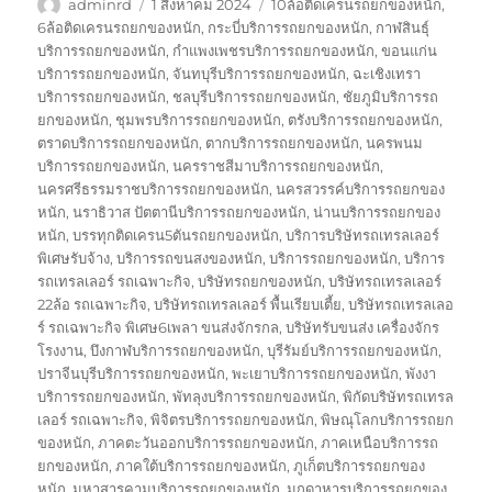
ผู้
เขียน
ป้าย
adminrd
1 สิงหาคม 2024
10ล้อติดเครนรถยกของหนัก
,
เขียน
เมื่อ
กำกับ
6ล้อติดเครนรถยกของหนัก
,
กระบี่บริการรถยกของหนัก
,
กาฬสินธุ์
บริการรถยกของหนัก
,
กำแพงเพชรบริการรถยกของหนัก
,
ขอนแก่น
บริการรถยกของหนัก
,
จันทบุรีบริการรถยกของหนัก
,
ฉะเชิงเทรา
บริการรถยกของหนัก
,
ชลบุรีบริการรถยกของหนัก
,
ชัยภูมิบริการรถ
ยกของหนัก
,
ชุมพรบริการรถยกของหนัก
,
ตรังบริการรถยกของหนัก
,
ตราดบริการรถยกของหนัก
,
ตากบริการรถยกของหนัก
,
นครพนม
บริการรถยกของหนัก
,
นครราชสีมาบริการรถยกของหนัก
,
นครศรีธรรมราชบริการรถยกของหนัก
,
นครสวรรค์บริการรถยกของ
หนัก
,
นราธิวาส ปัตตานีบริการรถยกของหนัก
,
น่านบริการรถยกของ
หนัก
,
บรรทุกติดเครน5ตันรถยกของหนัก
,
บริการบริษัทรถเทรลเลอร์
พิเศษรับจ้าง
,
บริการรถขนสงของหนัก
,
บริการรถยกของหนัก
,
บริการ
รถเทรลเลอร์ รถเฉพาะกิจ
,
บริษัทรถยกของหนัก
,
บริษัทรถเทรลเลอร์
22ล้อ รถเฉพาะกิจ
,
บริษัทรถเทรลเลอร์ พื้นเรียบเตี้ย
,
บริษัทรถเทรลเลอ
ร์ รถเฉพาะกิจ พิเศษ6เพลา ขนส่งจักรกล
,
บริษัทรับขนส่ง เครื่องจักร
โรงงาน
,
บึงกาฬบริการรถยกของหนัก
,
บุรีรัมย์บริการรถยกของหนัก
,
ปราจีนบุรีบริการรถยกของหนัก
,
พะเยาบริการรถยกของหนัก
,
พังงา
บริการรถยกของหนัก
,
พัทลุงบริการรถยกของหนัก
,
พิกัดบริษัทรถเทรล
เลอร์ รถเฉพาะกิจ
,
พิจิตรบริการรถยกของหนัก
,
พิษณุโลกบริการรถยก
ของหนัก
,
ภาคตะวันออกบริการรถยกของหนัก
,
ภาคเหนือบริการรถ
ยกของหนัก
,
ภาคใต้บริการรถยกของหนัก
,
ภูเก็ตบริการรถยกของ
หนัก
,
มหาสารคามบริการรถยกของหนัก
,
มุกดาหารบริการรถยกของ