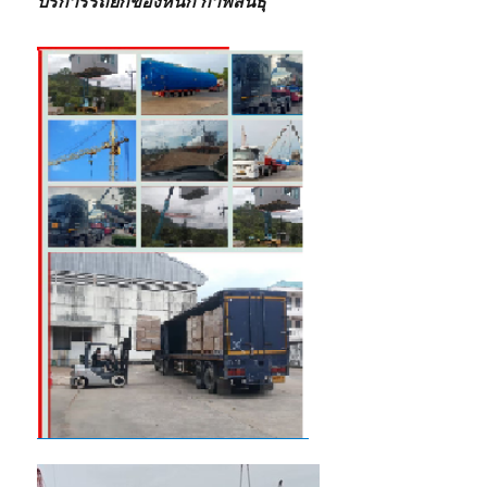
บริการรถยกของหนัก กาฬสินธุ์