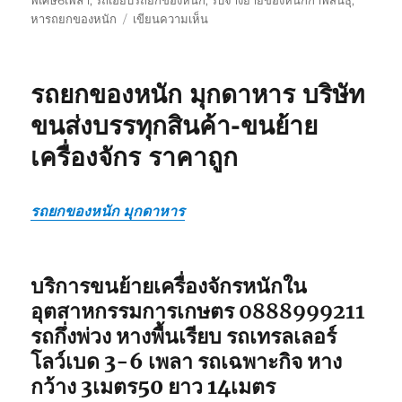
พิเศษ6เพลา
,
รถเฮี๊ยบรถยกของหนัก
,
รับจ้างย้ายของหนักกาฬสินธุ์
,
บน
หารถยกของหนัก
เขียนความเห็น
รถ
ยก
ของ
รถยกของหนัก มุกดาหาร บริษัท
หนัก
กาฬสินธุ์
ขนส่งบรรทุกสินค้า-ขนย้าย
บริษัท
เครื่องจักร ราคาถูก
ขนส่ง
บรรทุก
สินค้า-
ขน
รถยกของหนัก มุกดาหาร
ย้าย
เครื่องจักร
ราคา
บริการขนย้ายเครื่องจักรหนักใน
ถูก
อุตสาหกรรมการเกษตร 0888999211
รถกึ่งพ่วง หางพื้นเรียบ รถเทรลเลอร์
โลว์เบด 3-6 เพลา รถเฉพาะกิจ หาง
กว้าง 3เมตร50 ยาว 14เมตร