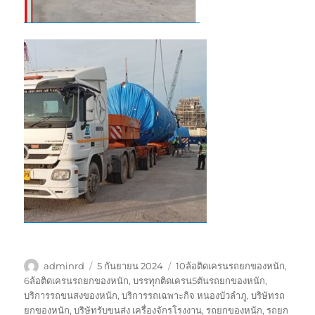
ผู้
เขียน
ป้าย
adminrd
5 กันยายน 2024
10ล้อติดเครนรถยกของหนัก
,
เขียน
เมื่อ
กำกับ
6ล้อติดเครนรถยกของหนัก
,
บรรทุกติดเครน5ตันรถยกของหนัก
,
บริการรถขนสงของหนัก
,
บริการรถเฉพาะกิจ หนองบัวลำภู
,
บริษัทรถ
ยกของหนัก
,
บริษัทรับขนส่ง เครื่องจักรโรงงาน
,
รถยกของหนัก
,
รถยก