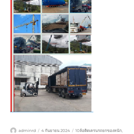
ผู้
เขียน
ป้าย
adminrd
4 กันยายน 2024
10ล้อติดเครนรถยกของหนัก
,