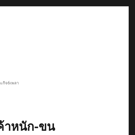
พาะกิจ6เพลา
ค้าหนัก-ขน