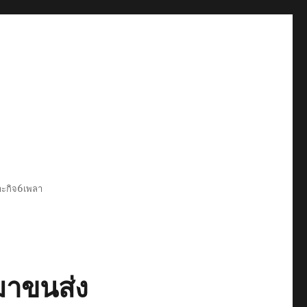
พาะกิจ6เพลา
มาขนส่ง