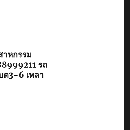
ุตสาหกรรม
88999211
รถ
์เบด3-6 เพลา