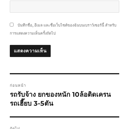
บันทึกชื่อ, อีเมล และชื่อเว็บไซต์ของฉันบนเบราว์เซอร์นี้ สำหรับ
การแสดงความเห็นครั้งถัดไป
แนะแนว
ก่อนหน้า
เรื่อง
รถรับจ้าง ยกของหนัก 10ล้อติดเครน
เรื่อง
ก่อน
รถเฮี๊ยบ 3-5ตัน
หน้า:
ถัดไป